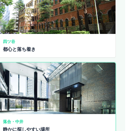
四ツ谷
都心と落ち着き
落合・中井
静かに探しやすい場所