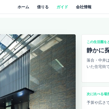
ホーム
借りる
ガイド
会社情報
この生活圏を
静かに
落合・中井
いた住宅街
次に比べる場
予算や広さ