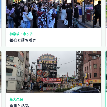
神楽坂・市ヶ谷
都心と落ち着き
新大久保
食事と活気