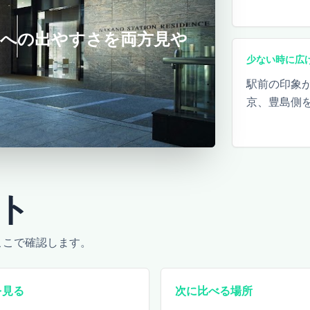
袋への出やすさを両方見や
少ない時に広
駅前の印象
京、豊島側
ト
ここで確認します。
を見る
次に比べる場所