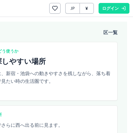
JP
¥
ログイン
区一覧
どう使うか
探しやすい場所
は、新宿・池袋への動きやすさを残しながら、落ち着
で見たい時の生活圏です。
所
でさらに西へ出る前に見ます。