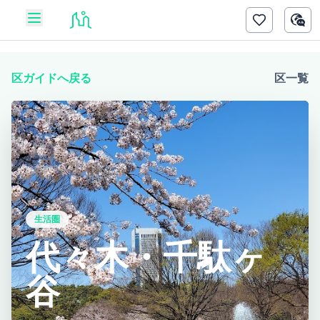
区ガイドへ戻る
区一覧
生活圏
代々木・千駄ヶ
谷