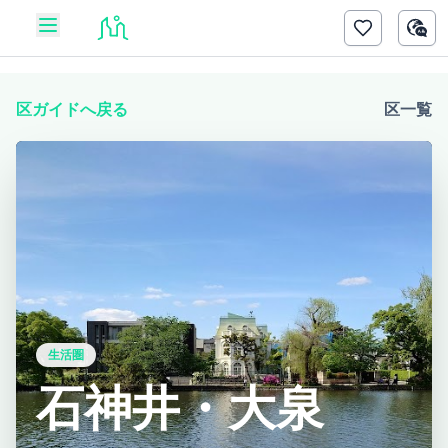
区ガイドへ戻る
区一覧
生活圏
石神井・大泉