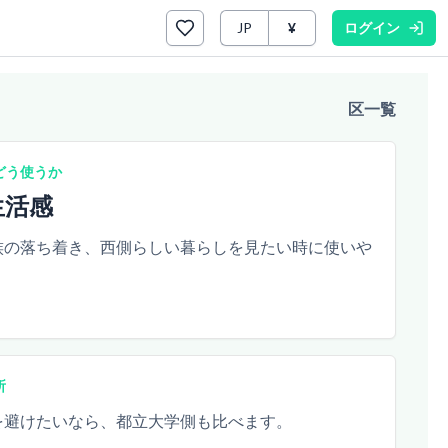
JP
¥
ログイン
区一覧
どう使うか
生活感
族の落ち着き、西側らしい暮らしを見たい時に使いや
所
を避けたいなら、都立大学側も比べます。