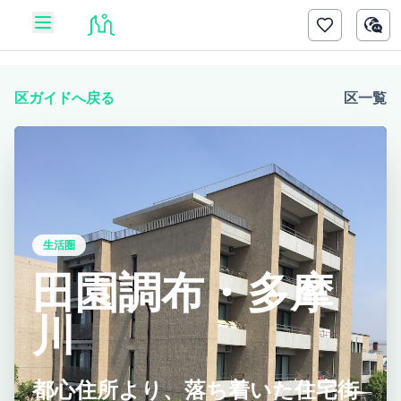
区ガイドへ戻る
区一覧
生活圏
田園調布・多摩
川
都心住所より、落ち着いた住宅街