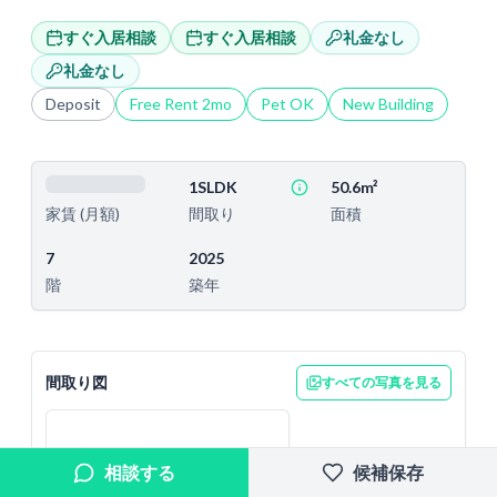
すぐ入居相談
すぐ入居相談
礼金なし
礼金なし
Deposit
Free Rent
2
mo
Pet OK
New Building
1SLDK
50.6m²
間取り
面積
家賃 (月額)
7
2025
階
築年
間取り図
すべての写真を見る
相談する
候補保存