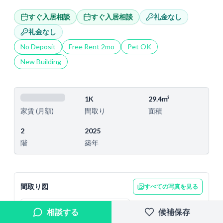
すぐ入居相談
すぐ入居相談
礼金なし
礼金なし
No Deposit
Free Rent
2
mo
Pet OK
New Building
1K
29.4m²
間取り
面積
家賃 (月額)
2
2025
階
築年
間取り図
すべての写真を見る
相談する
候補保存