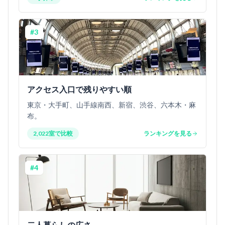
#
3
アクセス入口で残りやすい順
東京・大手町、山手線南西、新宿、渋谷、六本木・麻
布。
2,022室で比較
ランキングを見る
#
4
二人暮らしの広さ